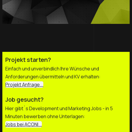
Projekt starten?
Einfach und unverbindlich Ihre Wünsche und
Anforderungen übermitteln und KV erhalten:
Projekt Anfrage...
Job gesucht?
Hier gibt´s Development und Marketing Jobs - in 5
Minuten bewerben ohne Unterlagen:
Jobs bei ACONI...