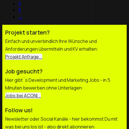
2
3
→
Projekt starten?
Einfach und unverbindlich Ihre Wünsche und
Anforderungen übermitteln und KV erhalten:
Projekt Anfrage...
Job gesucht?
Hier gibt´s Development und Marketing Jobs - in 5
Minuten bewerben ohne Unterlagen:
Jobs bei ACONI...
Follow us!
Newsletter oder Social Kanäle - hier bekommst Du mit
was bei uns los ist - also direkt abonnieren: