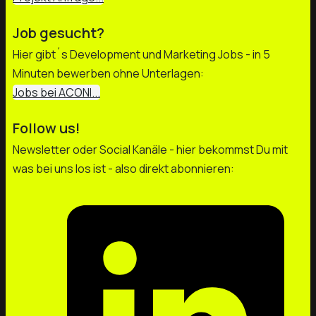
Job gesucht?
Hier gibt´s Development und Marketing Jobs - in 5
Minuten bewerben ohne Unterlagen:
Jobs bei ACONI...
Follow us!
Newsletter oder Social Kanäle - hier bekommst Du mit
was bei uns los ist - also direkt abonnieren: