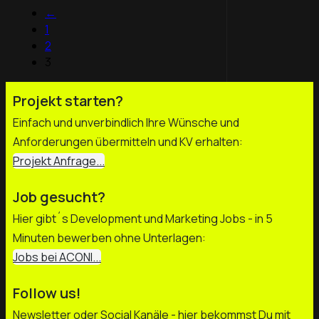
←
1
2
3
Projekt starten?
Einfach und unverbindlich Ihre Wünsche und
Anforderungen übermitteln und KV erhalten:
Projekt Anfrage...
Job gesucht?
Hier gibt´s Development und Marketing Jobs - in 5
Minuten bewerben ohne Unterlagen:
Jobs bei ACONI...
Follow us!
Newsletter oder Social Kanäle - hier bekommst Du mit