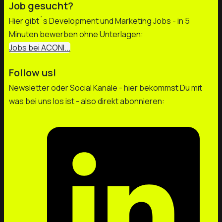
Job gesucht?
Hier gibt´s Development und Marketing Jobs - in 5
Minuten bewerben ohne Unterlagen:
Jobs bei ACONI...
Follow us!
Newsletter oder Social Kanäle - hier bekommst Du mit
was bei uns los ist - also direkt abonnieren: