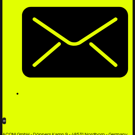
=
ACONI GmbH - Döppers Kamp 9 - 48531 Nordhorn - Germany