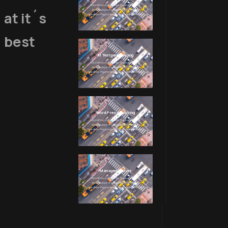
WordPress ist eine der flexibelsten und
anpassungsfähigsten Plattformen für
at it´s
Websites. Plugins spielen eine zentrale Rolle...
best
AI Textgenerierung
WordPress ist eine der flexibelsten und
anpassungsfähigsten Plattformen für
Websites. Plugins spielen eine zentrale Rolle...
WordPress Hosting
WordPress ist eine der flexibelsten und
anpassungsfähigsten Plattformen für
Websites. Plugins spielen eine zentrale Rolle...
Managed Server
WordPress ist eine der flexibelsten und
anpassungsfähigsten Plattformen für
Websites. Plugins spielen eine zentrale Rolle...