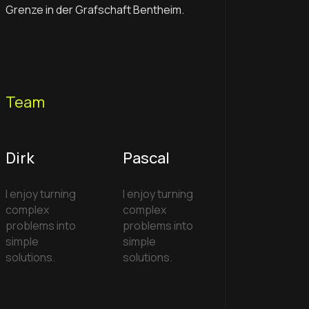
Grenze in der Grafschaft Bentheim.
Team
Dirk
Pascal
I enjoy turning
I enjoy turning
complex
complex
problems into
problems into
simple
simple
solutions.
solutions.