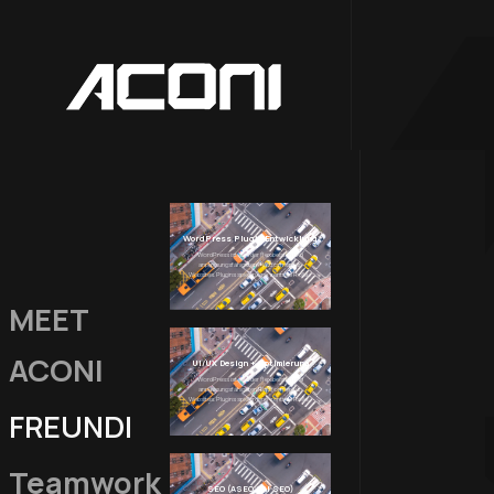
WordPress Plugin Entwicklung
WordPress ist eine der flexibelsten und
anpassungsfähigsten Plattformen für
Websites. Plugins spielen eine zentrale Rolle...
MEET
ACONI
UI/UX Design + Optimierung
WordPress ist eine der flexibelsten und
anpassungsfähigsten Plattformen für
Websites. Plugins spielen eine zentrale Rolle...
F
|
Teamwork
SEO (ASEO / AI SEO)