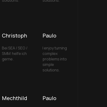
solutions.
solutions.
Christoph
Paulo
Bei SEA / SEO /
I enjoy turning
SMM helfe ich
complex
gerne.
problems into
simple
solutions.
Mechthild
Paulo