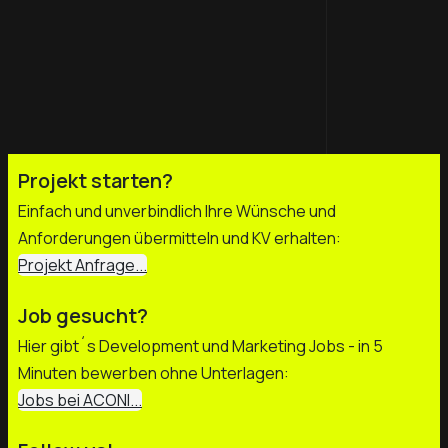
Projekt starten?
Einfach und unverbindlich Ihre Wünsche und
Anforderungen übermitteln und KV erhalten:
Projekt Anfrage...
Job gesucht?
Hier gibt´s Development und Marketing Jobs - in 5
Minuten bewerben ohne Unterlagen:
Jobs bei ACONI...