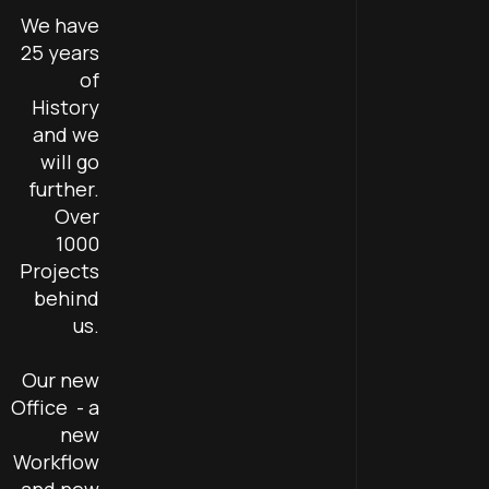
We have
25 years
of
History
and we
will go
further.
Over
1000
Projects
behind
us.
Our new
Office - a
new
Workflow